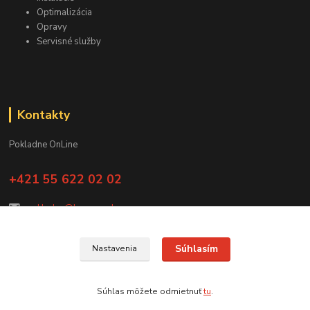
Optimalizácia
Opravy
Servisné služby
Kontakty
Pokladne OnLine
+421 55 622 02 02
pokladne@kascom.sk
Súhlasím
Nastavenia
KasCom © 2021
Súhlas môžete odmietnuť
tu
.
Vytvorené na
Eshop-rychlo.sk