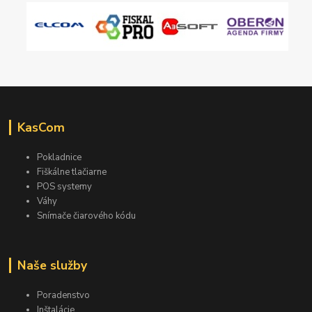
KasCom
Pokladnice
Fiškálne tlačiarne
POS systemy
Váhy
Snímače čiarového kódu
Naše služby
Poradenstvo
Inštalácie