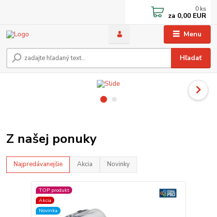
0
ks
za
0,00 EUR
Menu
Hľadať
Z našej ponuky
Najpredávanejšie
Akcia
Novinky
TOP produkt
Akcia
Novinka