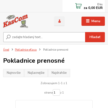
0
ks
za
0,00 EUR
Menu
Hľadať
Úvod
Pokladnice eKasa
Pokladnice prenosné
Pokladnice prenosné
Najnovšie
Najlacnejšie
Najdrahšie
Zobrazujem 1-1 z 1
strana
z 1