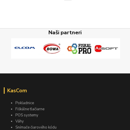
Naši partneri
KasCom
Pokladnice
Fiškálne tlačiarne
POS systemy
Váhy
Snímače čiarového kódu