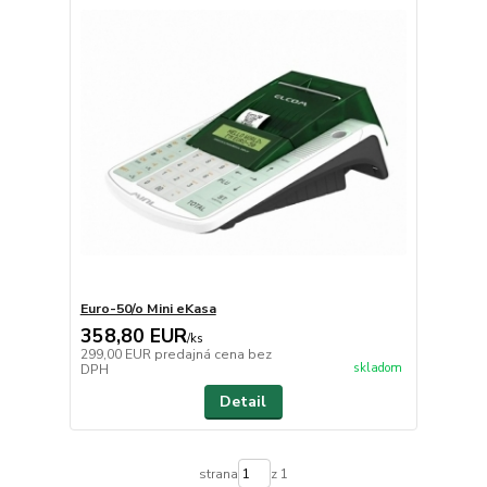
Euro-50/o Mini eKasa
358,80 EUR
/
ks
299,00 EUR
predajná cena bez
skladom
DPH
Detail
strana
z 1