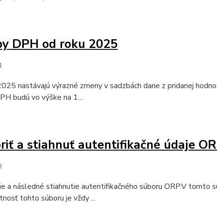
by DPH od roku 2025
4
2025 nastávajú výrazné zmeny v sadzbách dane z pridanej hodno
PH budú vo výške na 1...
riť a stiahnuť autentifikačné údaje O
3
e a následné stiahnutie autentifikačného súboru ORP.V tomto s
tnosť tohto súboru je vždy ...