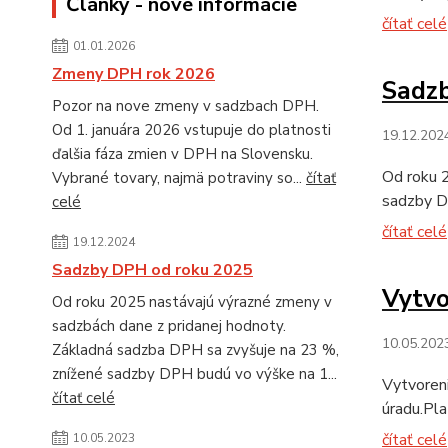
Články - nové informácie
čítať celé
01.01.2026
Zmeny DPH rok 2026
Sadz
Pozor na nove zmeny v sadzbach DPH.
Od 1. januára 2026 vstupuje do platnosti
19.12.202
ďalšia fáza zmien v DPH na Slovensku.
Od roku 
Vybrané tovary, najmä potraviny so...
čítať
sadzby D
celé
čítať celé
19.12.2024
Sadzby DPH od roku 2025
Vytvo
Od roku 2025 nastávajú výrazné zmeny v
sadzbách dane z pridanej hodnoty.
10.05.202
Základná sadzba DPH sa zvyšuje na 23 %,
znížené sadzby DPH budú vo výške na 1...
Vytvoreni
čítať celé
úradu.Pla
čítať celé
10.05.2023