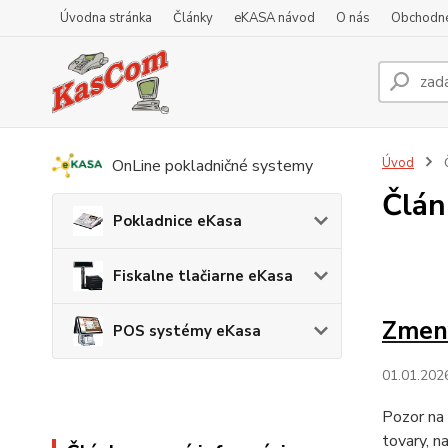
Úvodna stránka
Články
eKASA návod
O nás
Obchodn
Úvod
Č
OnLine pokladničné systemy
Člán
Pokladnice eKasa
Fiskalne tlačiarne eKasa
Zmen
POS systémy eKasa
01.01.202
Pozor na
tovary, na