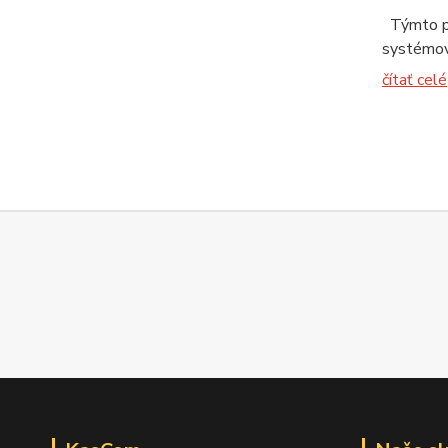
Týmto pr
systémov.
čítať celé