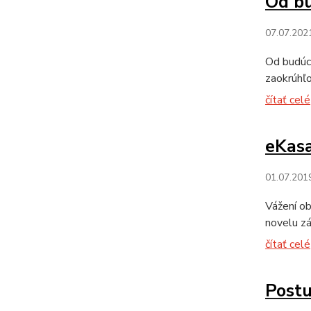
Od bu
07.07.202
Od budúc
zaokrúhľo
čítať celé
eKasa
01.07.201
Vážení ob
novelu zá
čítať celé
Postu