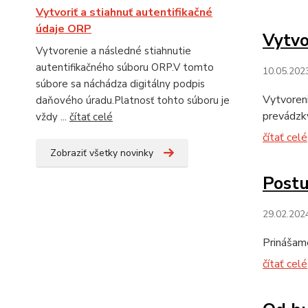
Vytvoriť a stiahnuť autentifikačné
údaje ORP
Vytvo
Vytvorenie a následné stiahnutie
autentifikačného súboru ORP.V tomto
10.05.202
súbore sa náchádza digitálny podpis
Vytvoreni
daňového úradu.Platnosť tohto súboru je
prevádzky
vždy ...
čítať celé
čítať celé
Zobraziť všetky novinky
Post
29.02.202
Prinášam
čítať celé