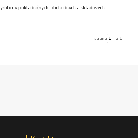
výrobcov pokladničných, obchodných a skladových
strana
z 1