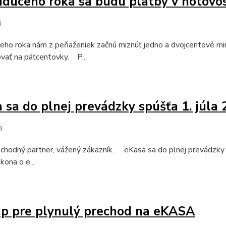
dúceho roka sa budú platby v hotovos
1
eho roka nám z peňaženiek začnú miznúť jedno a dvojcentové mi
vať na päťcentovky. P...
 sa do plnej prevádzky spúšťa 1. júla 
9
chodný partner, vážený zákazník. eKasa sa do plnej prevádzky 
kona o e...
p pre plynulý prechod na eKASA