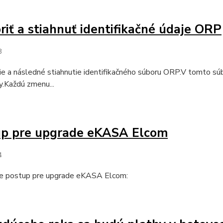
riť a stiahnuť identifikačné údaje ORP
3
e a následné stiahnutie identifikačného súboru ORP.V tomto súbo
.Každú zmenu...
up pre upgrade eKASA Elcom
4
e postup pre upgrade eKASA Elcom: