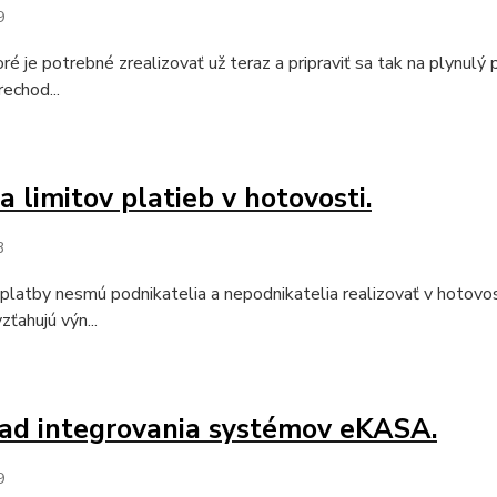
9
oré je potrebné zrealizovať už teraz a pripraviť sa tak na plynul
rechod...
 limitov platieb v hotovosti.
3
platby nesmú podnikatelia a nepodnikatelia realizovať v hotovost
zťahujú výn...
ad integrovania systémov eKASA.
9