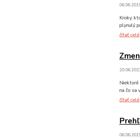
06.06.201
Kroky, kt
plynulý p
čítať celé
Zmena
20.06.202
Niektoré 
na čo sa v
čítať celé
Prehľ
06.06.201