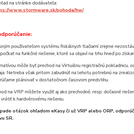
hľad na stránke dodávateľa:
ps://www.stormware.sk/pohoda/hw/
dporúčanie:
sným používateľom systému fiskálnych tlačiarní zrejme nezostá
počkať na funkčné riešenie, ktoré sa objaví na trhu hneď po získan
natívou môže byť prechod na Virtuálnu registračnú pokladnicu, 
aja. Netreba však pritom zabudnúť na lehotu potrebnú na zreali
rúčame plánovať v dostatočnom časovom predstihu.
hod na VRP môžete využiť aj ako prechodné, resp. dočasné riešen
vrátiť k hardvérovému riešeniu.
ípade otázok ohľadom eKasy či už VRP alebo ORP, odporú
vu SR.