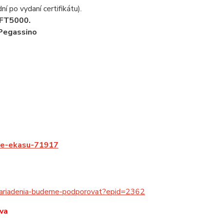
ní po vydaní certifikátu).
 FT5000.
 Pegassino
pre-ekasu-71917
-zariadenia-budeme-podporovat?epid=2362
va