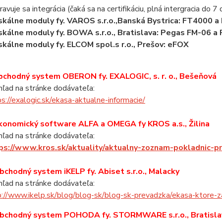
avuje sa integrácia (čaká sa na certifikáciu, plná intergracia do 7 d
iskálne moduly fy. VAROS s.r.o.,Banská Bystrica: FT4000 a
skálne moduly fy. BOWA s.r.o., Bratislava: Pegas FM-06 a
skálne moduly fy. ELCOM spol.s r.o., Prešov: eFOX
obchodný system OBERON fy. EXALOGIC, s. r. o., Bešeňová
ľad na stránke dodávateľa:
s://exalogic.sk/ekasa-aktualne-informacie/
ekonomický software ALFA a OMEGA fy KROS a.s., Žilina
ľad na stránke dodávateľa:
ps://www.kros.sk/aktuality/aktualny-zoznam-pokladnic-
Obchodný system iKELP fy. Abiset s.r.o., Malacky
ľad na stránke dodávateľa:
p://www.ikelp.sk/blog/blog-sk/blog-sk-prevadzka/ekasa-ktore
Obchodný system POHODA fy. STORMWARE s.r.o., Bratisla