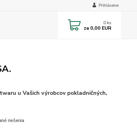
Prihlásenie
0
ks
za
0,00 EUR
SA.
twaru u Vašich výrobcov pokladničných,
né riešenia