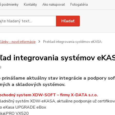
é podmienky
Kontakty
Ako nakupovať
Fotogaléria
Hľadať
lánky - nové informácie
Prehľad integrovania systémov eKASA.
ľad integrovania systémov eKA
9
rinášame aktuálny stav integrácie a podpory sof
ných a skladových systémov.
obchodný system XDW-SOFT – firmy X-DATA s.r.o.
adničný systém XDW-eKASA, aktuálne podporuje už certifikova
io eKasa UPGRADE eBox
skalPRO VX520