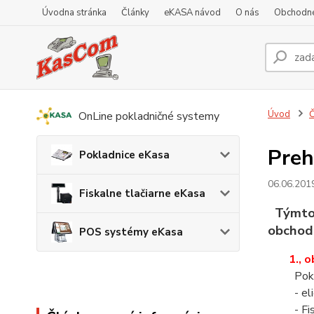
Úvodna stránka
Články
eKASA návod
O nás
Obchodn
Úvod
Č
OnLine pokladničné systemy
Preh
Pokladnice eKasa
06.06.201
Fiskalne tlačiarne eKasa
Týmto p
obchod
POS systémy eKasa
1., 
Pokl
- el
- Fi