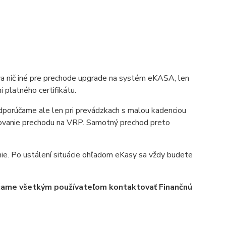
va nič iné pre prechode upgrade na systém eKASA, len
í platného certifikátu.
odporúčame ale len pri prevádzkach s malou kadenciou
zovanie prechodu na VRP. Samotný prechod preto
ie. Po ustálení situácie ohľadom eKasy sa vždy budete
čame všetkým používateľom kontaktovať Finančnú