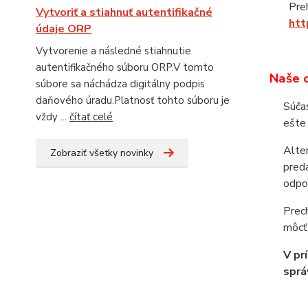
Pre
Vytvoriť a stiahnuť autentifikačné
htt
údaje ORP
Vytvorenie a následné stiahnutie
autentifikačného súboru ORP.V tomto
Naše o
súbore sa náchádza digitálny podpis
daňového úradu.Platnosť tohto súboru je
Súča
vždy ...
čítať celé
ešte 
Alter
Zobraziť všetky novinky
pred
odpo
Prec
môcť 
V pr
sprá