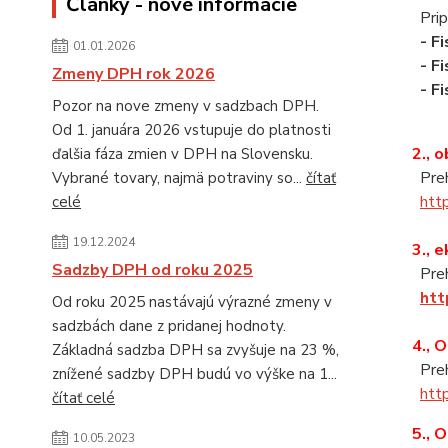
Články - nové informácie
Pripr
- F
01.01.2026
- Fi
Zmeny DPH rok 2026
- Fi
Pozor na nove zmeny v sadzbach DPH.
Od 1. januára 2026 vstupuje do platnosti
2., 
ďalšia fáza zmien v DPH na Slovensku.
Preh
Vybrané tovary, najmä potraviny so...
čítať
http
celé
19.12.2024
3., 
Sadzby DPH od roku 2025
Preh
htt
Od roku 2025 nastávajú výrazné zmeny v
sadzbách dane z pridanej hodnoty.
4., 
Základná sadzba DPH sa zvyšuje na 23 %,
Preh
znížené sadzby DPH budú vo výške na 1...
htt
čítať celé
5., 
10.05.2023